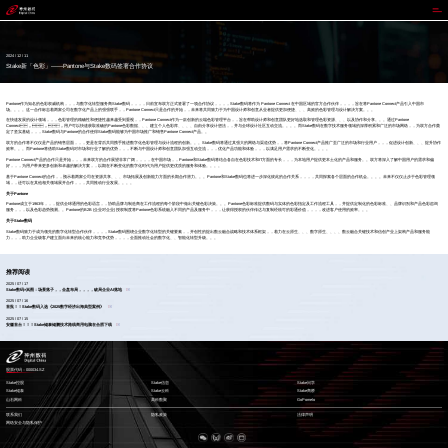
Stake
2024 / 12 / 11
Stake新「色彩」——Pantone与Stake数码签署合作协议
Pantone作为知名的色彩权威机构，，，与数字化转型服务商Stake数码，，，，日前宣布双方正式签署了一项合作协议，，，，Stake数码将作为 Pantone Connect 在中国区域的官方合作伙伴，，，，旨在将Pantone Connect产品引入中国市
场。。。。这一合作标志着两家公司在数字化产品上的强强联手，，Pantone Connect只是合作的开始，，未来将共同致力于为中国设计师和创意从业者提供更加便捷、、、高效的色彩管理与设计解决方案。。。
在快速发展的设计领域，，，色彩管理的精确性和便捷性越来越受到重视，，Pantone Connect作为一款创新的云端色彩管理平台，，旨在帮助设计师和创意团队更好地选取和管理色彩资源、、、以及协作和分享。。。通过Pantone
Connect，，，用户可以快速获取准确的Pantone色彩数据、、、建立个人色彩库、、、、自由分享设计想法，，并与全球设计社区互动交流。。。。而Stake数码在数字技术服务领域的深厚积累和广泛的市场网络，，为双方合作奠
定了坚实基础，，，Stake数码与Pantone的合作使得Stake数码能够为中国市场推广和销售Pantone Connect产品。。
双方的合作将不仅仅是产品的销售层面，，，更是在背后共同携手推进数字化色彩管理与设计流程的创新。。。Stake数码将通过其强大的网络与渠道优势，，将Pantone Connect产品推广至广泛的市场和行业用户，，，促进设计创新、、、提升协作
效率。。。而Pantone将借助Stake数码对市场和行业了解的优势，，，不断与中国设计师和创意团队加强互动交流，，，优化产品功能和体验，，，以满足用户需求的不断变化。。。。
Pantone Connect产品的合作只是开始，，，未来双方的合作展望非常广阔，，，，在中国市场，，Pantone和Stake数码将结合各自在色彩技术和IT方面的专长，，，为本地用户提供更本土化的产品和服务。。双方将深入了解中国用户的需求和偏
好，，，为用户带来更多创新和卓越的解决方案，，以期在不断变化的数字化时代为用户提供更优质的服务和体验。。。。
基于Pantone Connect的合作，，预示着两家公司在资源共享、、、市场拓展及创新能力方面的长期合作潜力。。。Pantone和Stake数码也将进一步深化彼此的合作关系，，，，共同探索各个层面的合作机会。。。。未来不仅仅止步于色彩管理领
域，，还可以在其他相关领域展开合作，，，共同推动行业发展。。。。
关于Pantone
Pantone成立于1963年，，，提供全球通用的色彩语言，，协助品牌与制造商在工作流程的每个阶段中做出关键色彩决策。。。Pantone色彩标准提供数码与实体的色彩指定及工作流程工具，，并提供定制化的色彩标准、、品牌识别和产品色彩咨询
服务，，，以及色彩趋势预测。。Pantone的B2B (企业对企业) 授权制度将Pantone色彩系统融入不同的产品及服务中，，，让获得授权的伙伴传达与复制经核可的彩通价值，，，，改进客户使用的效率。。。
关于Stake数码
Stake数码致力于成为领先的数字化转型合作伙伴，，，，Stake数码围绕企业数字化转型的关键要素，，开创性的提出数云融合战略和技术体系框架，，着力在云原生、、、数字原生、、、、数云融合关键技术和信创产业上架构产品和服务能
力，，，助力企业级客户建立面向未来的核心能力和竞争优势，，，，全面推动社会的数字化、、智能化转型升级。。。
推荐阅读
2025 / 07 / 17
Stake数码×岚图：场景落子，，全盘布局，，，，破局企业AI落地
2025 / 07 / 16
首批！！Stake数码入选《2025数字经济出海典型案例》
2025 / 07 / 15
安徽首台！！！Stake鲲泰鲲鹏技术路线商用电脑在合肥下线
股票代码：000034.SZ
Stake控股
Stake信息
Stake问学
Stake鲲泰
Stake云科
Stake商桥
山石网科
高科数聚
GoPomelo
联系我们
隐私政策
法律声明
网络安全与隐私保护